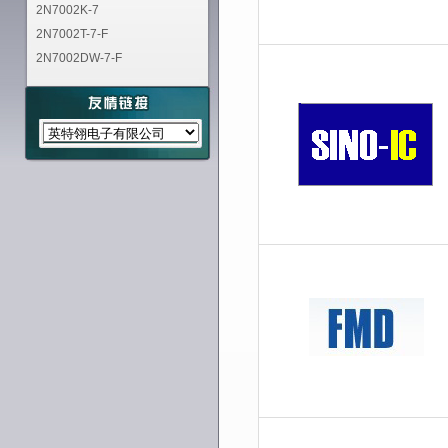
2N7002K-7
2N7002T-7-F
2N7002DW-7-F
MMBT2222A-7-F
MMBT2907A-7-F
MMBT4401-7-F
MMBT3904-7-F
MURS120-13-F
ZXMP6A17GTA
1N4007-T
SMAZ6V2-13-F
MMBT5401-7-F